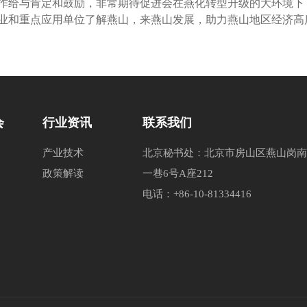
给与肯定和鼓励，非常期待促进会在燕化转型升级的大环境下
业和重点应用单位了解燕山，来燕山发展，助力燕山地区经济高
会
行业资讯
联系我们
产业技术
北京秘书处：北京市房山区燕山岗南
政策解读
一巷6号A座212
电话：+86-10-81334416